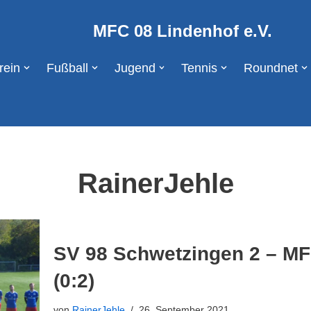
MFC 08 Lindenhof e.V.
rein
Fußball
Jugend
Tennis
Roundnet
RainerJehle
SV 98 Schwetzingen 2 – MF
(0:2)
von
RainerJehle
26. September 2021