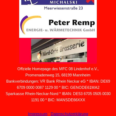
Offzielle Homepage des MFC 08 Lindenhof e.V.,
Promenadenweg 15, 68199 Mannheim
Bankverbindungen: VR Bank Rhein Neckar eG * IBAN: DE69
6709 0000 0087 1129 00 * BIC: GENODE61MA2
Sparkasse Rhein-Neckar-Nord * IBAN: DE53 6705 0505 0030
1191 00 * BIC: MANSDE66XXX
Impressum
·
Datenschutzerklärung