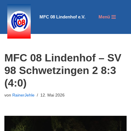
Zum
MFC 08 Lindenhof e.V.
Menü
Inhalt
springen
MFC 08 Lindenhof – SV
98 Schwetzingen 2 8:3
(4:0)
von
RainerJehle
12. Mai 2026