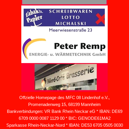
Offzielle Homepage des MFC 08 Lindenhof e.V.,
Promenadenweg 15, 68199 Mannheim
Bankverbindungen: VR Bank Rhein Neckar eG * IBAN: DE69
6709 0000 0087 1129 00 * BIC: GENODE61MA2
Sparkasse Rhein-Neckar-Nord * IBAN: DE53 6705 0505 0030