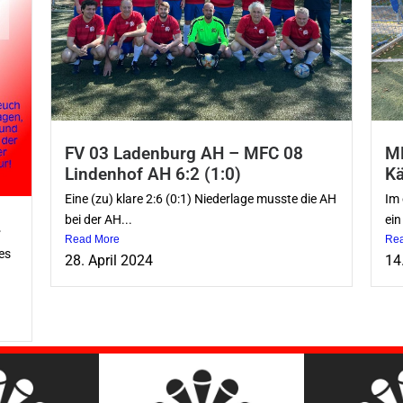
FV 03 Ladenburg AH – MFC 08
MF
Lindenhof AH 6:2 (1:0)
Kä
Eine (zu) klare 2:6 (0:1) Niederlage musste die AH
Im 
bei der AH...
ein
4
Read More
Re
es
28. April 2024
14