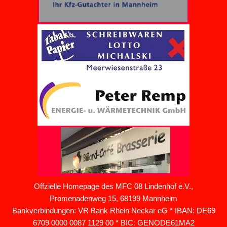
Offzielle Homepage des MFC 08 Lindenhof e.V.,
Promenadenweg 15, 68199 Mannheim
Bankverbindungen: VR Bank Rhein Neckar eG * IBAN: DE69
6709 0000 0087 1129 00 * BIC: GENODE61MA2