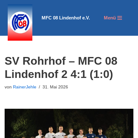
Zum
MFC 08 Lindenhof e.V.
Menü
Inhalt
springen
SV Rohrhof – MFC 08
Lindenhof 2 4:1 (1:0)
von
RainerJehle
31. Mai 2026