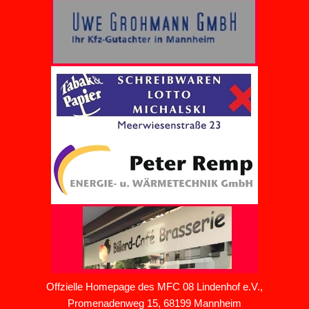
Offzielle Homepage des MFC 08 Lindenhof e.V.,
Promenadenweg 15, 68199 Mannheim