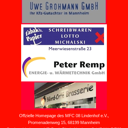
Offzielle Homepage des MFC 08 Lindenhof e.V.,
Promenadenweg 15, 68199 Mannheim