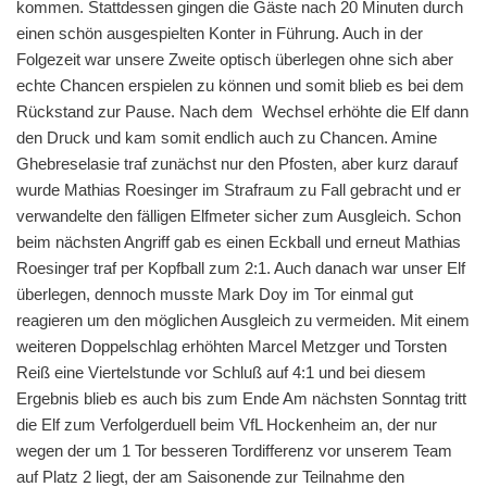
kommen. Stattdessen gingen die Gäste nach 20 Minuten durch
einen schön ausgespielten Konter in Führung. Auch in der
Folgezeit war unsere Zweite optisch überlegen ohne sich aber
echte Chancen erspielen zu können und somit blieb es bei dem
Rückstand zur Pause. Nach dem Wechsel erhöhte die Elf dann
den Druck und kam somit endlich auch zu Chancen. Amine
Ghebreselasie traf zunächst nur den Pfosten, aber kurz darauf
wurde Mathias Roesinger im Strafraum zu Fall gebracht und er
verwandelte den fälligen Elfmeter sicher zum Ausgleich. Schon
beim nächsten Angriff gab es einen Eckball und erneut Mathias
Roesinger traf per Kopfball zum 2:1. Auch danach war unser Elf
überlegen, dennoch musste Mark Doy im Tor einmal gut
reagieren um den möglichen Ausgleich zu vermeiden. Mit einem
weiteren Doppelschlag erhöhten Marcel Metzger und Torsten
Reiß eine Viertelstunde vor Schluß auf 4:1 und bei diesem
Ergebnis blieb es auch bis zum Ende Am nächsten Sonntag tritt
die Elf zum Verfolgerduell beim VfL Hockenheim an, der nur
wegen der um 1 Tor besseren Tordifferenz vor unserem Team
auf Platz 2 liegt, der am Saisonende zur Teilnahme den