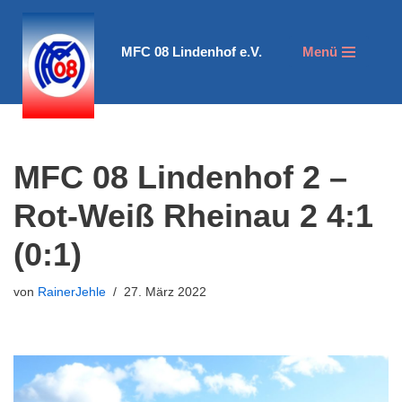
Zum
MFC 08 Lindenhof e.V.
Menü
Inhalt
springen
MFC 08 Lindenhof 2 –
Rot-Weiß Rheinau 2 4:1
(0:1)
von
RainerJehle
27. März 2022