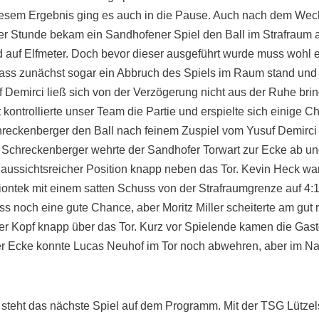
diesem Ergebnis ging es auch in die Pause. Auch nach dem Wec
er Stunde bekam ein Sandhofener Spiel den Ball im Strafraum 
d auf Elfmeter. Doch bevor dieser ausgeführt wurde muss wohl 
dass zunächst sogar ein Abbruch des Spiels im Raum stand und d
 Demirci ließ sich von der Verzögerung nicht aus der Ruhe br
 kontrollierte unser Team die Partie und erspielte sich einige C
reckenberger den Ball nach feinem Zuspiel vom Yusuf Demirci völ
 Schreckenberger wehrte der Sandhofer Torwart zur Ecke ab un
aussichtsreicher Position knapp neben das Tor. Kevin Heck wa
iontek mit einem satten Schuss von der Strafraumgrenze auf 4:1
ss noch eine gute Chance, aber Moritz Miller scheiterte am gut
per Kopf knapp über das Tor. Kurz vor Spielende kamen die Gas
ner Ecke konnte Lucas Neuhof im Tor noch abwehren, aber im N
) steht das nächste Spiel auf dem Programm. Mit der TSG Lütze