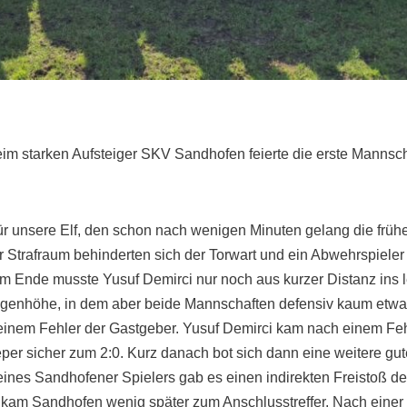
beim starken Aufsteiger SKV Sandhofen feierte die erste Manns
r unsere Elf, den schon nach wenigen Minuten gelang die frühe
 Strafraum behinderten sich der Torwart und ein Abwehrspieler 
 am Ende musste Yusuf Demirci nur noch aus kurzer Distanz ins
 Augenhöhe, in dem aber beide Mannschaften defensiv kaum etw
n einem Fehler der Gastgeber. Yusuf Demirci kam nach einem Fe
eeper sicher zum 2:0. Kurz danach bot sich dann eine weitere g
es Sandhofener Spielers gab es einen indirekten Freistoß den
n kam Sandhofen wenig später zum Anschlusstreffer. Nach einer 