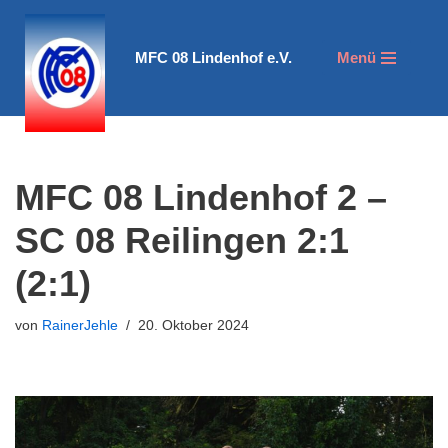
Zum
MFC 08 Lindenhof e.V.
Menü
Inhalt
springen
MFC 08 Lindenhof 2 –
SC 08 Reilingen 2:1
(2:1)
von
RainerJehle
20. Oktober 2024